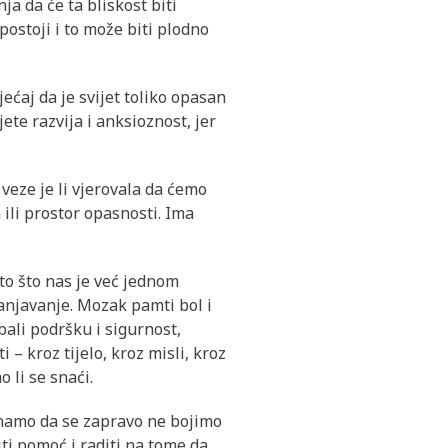
a da će ta bliskost biti
postoji i to može biti plodno
sjećaj da je svijet toliko opasan
jete razvija i anksioznost, jer
veze je li vjerovala da ćemo
a ili prostor opasnosti. Ima
što što nas je već jednom
ranjavanje. Mozak pamti bol i
bali podršku i sigurnost,
– kroz tijelo, kroz misli, kroz
 li se snaći.
znamo da se zapravo ne bojimo
ti pomoć i raditi na tome da