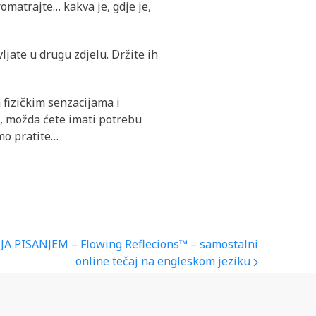
omatrajte… kakva je, gdje je,
ljate u drugu zdjelu. Držite ih
 fizičkim senzacijama i
e, možda ćete imati potrebu
amo pratite…
JA PISANJEM – Flowing Reflecions™ – samostalni
online tečaj na engleskom jeziku