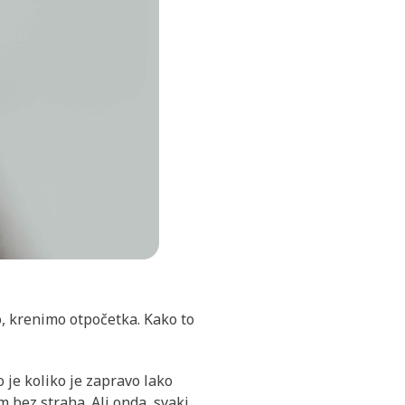
o, krenimo otpočetka. Kako to
je koliko je zapravo lako
m bez straha. Ali onda, svaki