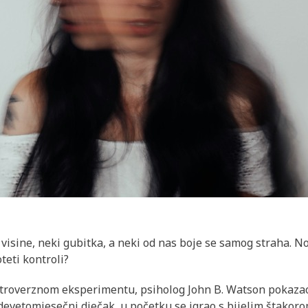
 visine, neki gubitka, a neki od nas boje se samog straha. N
teti kontroli?
roverznom eksperimentu, psiholog John B. Watson pokazao 
, devetomjesečni dječak, u početku se igrao s bijelim štakoro