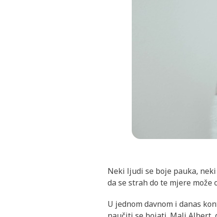
Neki ljudi se boje pauka, neki
da se strah do te mjere može o
U jednom davnom i danas kont
naučiti se bojati. Mali Albert