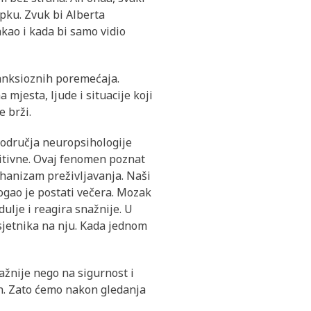
pku. Zvuk bi Alberta
akao i kada bi samo vidio
 anksioznih poremećaja.
 mjesta, ljude i situacije koji
e brži.
područja neuropsihologije
itivne. Ovaj fenomen poznat
ehanizam preživljavanja. Naši
mogao je postati večera. Mozak
dulje i reagira snažnije. U
sjetnika na nju. Kada jednom
ažnije nego na sigurnost i
dan. Zato ćemo nakon gledanja