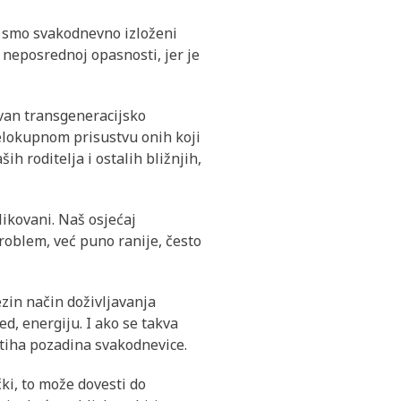
d smo svakodnevno izloženi
 neposrednoj opasnosti, jer je
zvan transgeneracijsko
jelokupnom prisustvu onih koji
ih roditelja i ostalih bližnjih,
ikovani. Naš osjećaj
roblem, već puno ranije, često
ezin način doživljavanja
ed, energiju. I ako se takva
 tiha pozadina svakodnevice.
čki, to može dovesti do