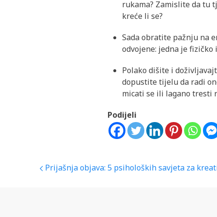
rukama? Zamislite da tu tj
kreće li se?
Sada obratite pažnju na em
odvojene: jedna je fizičko
Polako dišite i doživljava
dopustite tijelu da radi o
micati se ili lagano tresti
Podijeli
Navigacija
Prijašnja objava:
5 psiholoških savjeta za kreat
objava