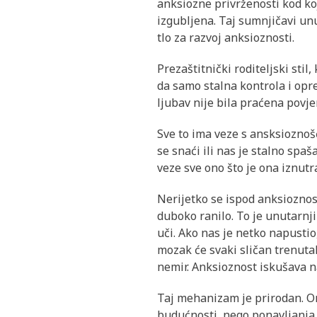
anksiozne privrženosti kod koj
izgubljena. Taj sumnjičavi unu
tlo za razvoj anksioznosti.
Prezaštitnički roditeljski stil,
da samo stalna kontrola i oprez
ljubav nije bila praćena povj
Sve to ima veze s ansksioznošć
se snaći ili nas je stalno spaša
veze sve ono što je ona iznutra 
Nerijetko se ispod anksioznost
duboko ranilo. To je unutarnji
uči. Ako nas je netko napustio
mozak će svaki sličan trenutak
nemir. Anksioznost iskušava n
Taj mehanizam je prirodan. On
budućnosti, nego ponavljanja 