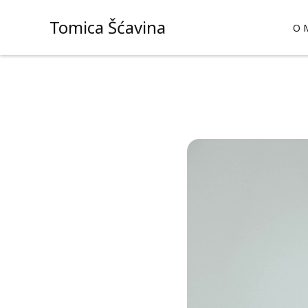
Skip
Tomica Šćavina
to
O 
content