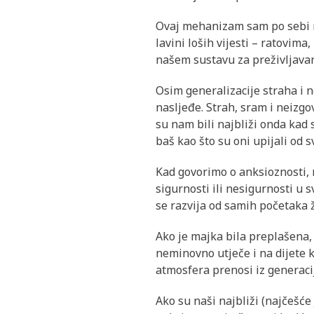
Ovaj mehanizam sam po sebi ni
lavini loših vijesti – ratovim
našem sustavu za preživljavan
Osim generalizacije straha i 
nasljeđe. Strah, sram i neizg
su nam bili najbliži onda kad s
baš kao što su oni upijali od s
Kad govorimo o anksioznosti, 
sigurnosti ili nesigurnosti u
se razvija od samih početaka ž
Ako je majka bila preplašena, 
neminovno utječe i na dijete k
atmosfera prenosi iz generaci
Ako su naši najbliži (najčešće 