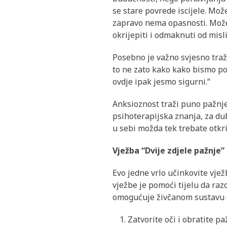
se stare povrede iscijele. Mo
zapravo nema opasnosti. Možem
okrijepiti i odmaknuti od misl
Posebno je važno svjesno traži
to ne zato kako kako bismo pob
ovdje ipak jesmo sigurni.“
Anksioznost traži puno pažnje 
psihoterapijska znanja, za dub
u sebi možda tek trebate otkri
Vježba “Dvije zdjele pažnje”
Evo jedne vrlo učinkovite vjež
vježbe je pomoći tijelu da raz
omogućuje živčanom sustavu da
Zatvorite oči i obratite p