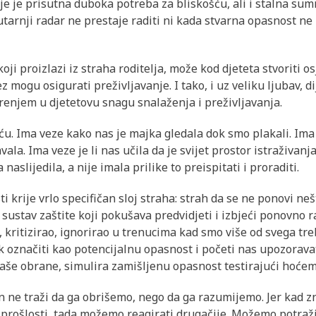
e je prisutna duboka potreba za bliskošću, ali i stalna sumnj
tarnji radar ne prestaje raditi ni kada stvarna opasnost ne 
 koji proizlazi iz straha roditelja, može kod djeteta stvoriti o
 mogu osigurati preživljavanje. I tako, i uz veliku ljubav, di
erenjem u djetetovu snagu snalaženja i preživljavanja.
u. Ima veze kako nas je majka gledala dok smo plakali. Ima 
vala. Ima veze je li nas učila da je svijet prostor istraživanj
naslijedila, a nije imala prilike to preispitati i proraditi.
i krije vrlo specifičan sloj straha: strah da se ne ponovi ne
 sustav zaštite koji pokušava predvidjeti i izbjeći ponovno 
, kritizirao, ignorirao u trenucima kad smo više od svega tre
 označiti kao potencijalnu opasnost i početi nas upozoravati 
aše obrane, simulira zamišljenu opasnost testirajući hoćemo
 ne traži da ga obrišemo, nego da ga razumijemo. Jer kad 
prošlosti, tada možemo reagirati drugačije. Možemo potraži