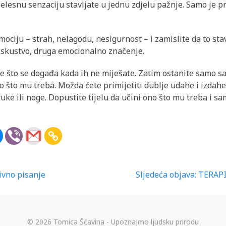
elesnu senzaciju stavljate u jednu zdjelu pažnje. Samo je pr
ociju – strah, nelagodu, nesigurnost – i zamislite da to stav
 iskustvo, druga emocionalno značenje.
jte što se događa kada ih ne miješate. Zatim ostanite samo sa
no što mu treba. Možda ćete primijetiti dublje udahe i izdah
 ruke ili noge. Dopustite tijelu da učini ono što mu treba i s
ivno pisanje
Sljedeća objava:
TERAPI
© 2026 Tomica Šćavina - Upoznajmo ljudsku prirodu