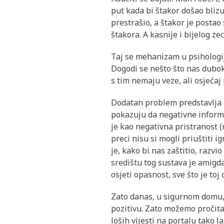
put kada bi štakor došao bliz
prestrašio, a štakor je postao
štakora. A kasnije i bijelog z
Taj se mehanizam u psihologij
Dogodi se nešto što nas duboko
s tim nemaju veze, ali osjećaj
Dodatan problem predstavlja 
pokazuju da negativne informa
je kao negativna pristranost (
preci nisu si mogli priuštiti 
je, kako bi nas zaštitio, razvi
središtu tog sustava je amigd
osjeti opasnost, sve što je toj
Zato danas, u sigurnom domu, b
pozitivu. Zato možemo pročitat
loših vijesti na portalu tako l