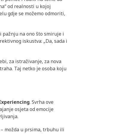
a“ od realnosti u kojoj
jelu gdje se možemo odmoriti,
i pažnju na ono što smiruje i
rektivnog iskustva: „Da, sada i
bi, za istraživanje, za nova
straha. Taj netko je osoba koju
Experiencing
. Svrha ove
ajanje osjeta od emocije
jivanja.
e – možda u prsima, trbuhu ili