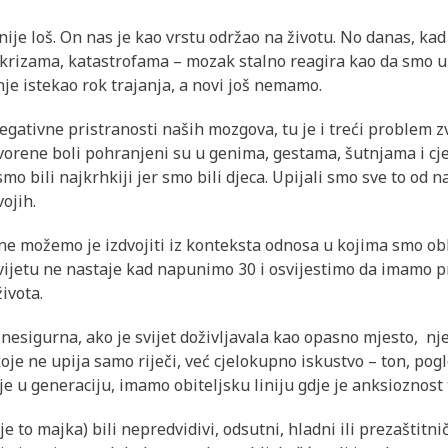
je loš. On nas je kao vrstu održao na životu. No danas, ka
a, krizama, katastrofama – mozak stalno reagira kao da smo u
je istekao rok trajanja, a novi još nemamo.
negativne pristranosti naših mozgova, tu je i treći problem 
ovorene boli pohranjeni su u genima, gestama, šutnjama i c
mo bili najkrhkiji jer smo bili djeca. Upijali smo sve to od naš
vojih.
ne možemo je izdvojiti iz konteksta odnosa u kojima smo obl
 svijetu ne nastaje kad napunimo 30 i osvijestimo da imamo p
ivota.
nesigurna, ako je svijet doživljavala kao opasno mjesto, nj
oje ne upija samo riječi, već cjelokupno iskustvo – ton, pogl
je u generaciju, imamo obiteljsku liniju gdje je anksioznost
je to majka) bili nepredvidivi, odsutni, hladni ili prezaštitni