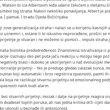
u, Watson bi iza Albertovih leđa udario čekićem o metalnu ši
 simbol tog straha. Nakon nekoliko ponavljanja, Albert je pl
eca. I pamuk. I bradu Djeda Božićnjaka.
i zove generalizacija straha i nalazi se u korijenu kasnijih
 uznemiri i, ostane li to iskustvo neprorađeno, proširi se na
 prijetnje je stvaran i ne možemo si pomoći… impuls straha j
naša biološka predodređenost. Znanstvena istraživanja iz 
cije izazivaju oko pet puta jaču reakciju u mozgu nego poz
negativity bias) i duboko je ukorijenjen u naš evolucijski m
ignoriranje prijetnji – tko je predugo gledao zalazak sunca, 
o sustav koji automatski i brzo registrira opasnosti, pamti ih 
ala koja ne razlikuje stvarnu prijetnju od emocionalnog pod
 opasnosti nalik budi alarm.
ez stvarnih prijetnji, mozak i dalje na prijetnje reagira sn
i dvadeset toplih poruka, ali nas jedna kritika drži cijeli 
ako utonuti u beznađe ili anksioznost.