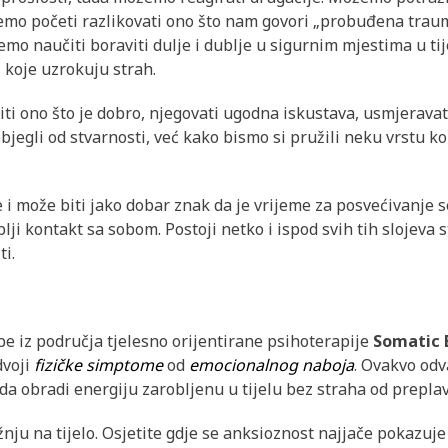
žemo početi razlikovati ono što nam govori „probuđena traum
o naučiti boraviti dulje i dublje u sigurnim mjestima u ti
i koje uzrokuju strah.
ti ono što je dobro, njegovati ugodna iskustava, usmjeravat
jegli od stvarnosti, već kako bismo si pružili neku vrstu ko
i može biti jako dobar znak da je vrijeme za posvećivanje se
lji kontakt sa sobom. Postoji netko i ispod svih tih slojeva 
ti.
be iz područja tjelesno orijentirane psihoterapije
Somatic 
dvoji
fizičke simptome
od
emocionalnog naboja
. Ovakvo odv
 obradi energiju zarobljenu u tijelu bez straha od preplavl
ažnju na tijelo. Osjetite gdje se anksioznost najjače pokazuj