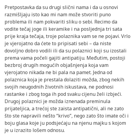
Pretpostavka da su drugi slični nama i da u osnovi
razmišljaju isto kao mi nam može stvoriti puno
problema ili nam pokvariti sliku o sebi. Recimo da
vodite tečaj joge ili keramike i na posljednja tri sata
prije kraja tečaja, troje polaznika vam se ne pojavi. Vrlo
je vjerojatno da ćete to pripisati sebi – da niste
dovoljno dobro vodili ili da su polaznici koji su izostali
prema vama počeli gajiti antipatiju. Međutim, postoji
bezbroj drugih mogućih objašnjenja koja vam
vjerojatno nikada ne bi pala na pamet. Jedna od
polaznica koja je prestala dolaziti možda, zbog nekih
svojih neugodnih životnih iskustava, ne podnosi
rastanke i zbog toga ih pod svaku cijenu želi izbjeći.
Drugoj polaznici je možda iznenada preminula
prijateljica, a trećoj ste zaista antipatični, ali ne zato
što ste napravili nešto “krivo”, nego zato što imate oči i
boju glasa koje ju podsjećaju na njenu majku s kojom
je u izrazito lošem odnosu.