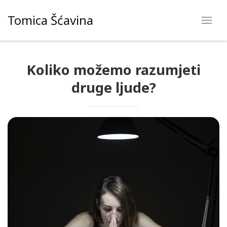
Skip
Tomica Šćavina
to
content
Koliko možemo razumjeti
druge ljude?