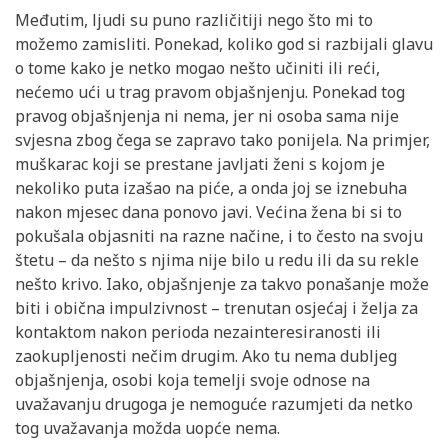
Međutim, ljudi su puno različitiji nego što mi to
možemo zamisliti. Ponekad, koliko god si razbijali glavu
o tome kako je netko mogao nešto učiniti ili reći,
nećemo ući u trag pravom objašnjenju. Ponekad tog
pravog objašnjenja ni nema, jer ni osoba sama nije
svjesna zbog čega se zapravo tako ponijela. Na primjer,
muškarac koji se prestane javljati ženi s kojom je
nekoliko puta izašao na piće, a onda joj se iznebuha
nakon mjesec dana ponovo javi. Većina žena bi si to
pokušala objasniti na razne načine, i to često na svoju
štetu – da nešto s njima nije bilo u redu ili da su rekle
nešto krivo. Iako, objašnjenje za takvo ponašanje može
biti i obična impulzivnost – trenutan osjećaj i želja za
kontaktom nakon perioda nezainteresiranosti ili
zaokupljenosti nečim drugim. Ako tu nema dubljeg
objašnjenja, osobi koja temelji svoje odnose na
uvažavanju drugoga je nemoguće razumjeti da netko
tog uvažavanja možda uopće nema.