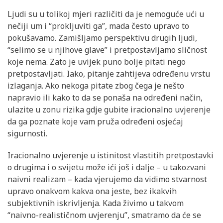
Ljudi su u tolikoj mjeri različiti da je nemoguće ući u
nečiji um i “prokljuviti ga”, mada često upravo to
pokušavamo. Zamišljamo perspektivu drugih ljudi,
“selimo se u njihove glave” i pretpostavljamo sličnost
koje nema. Zato je uvijek puno bolje pitati nego
pretpostavljati. Iako, pitanje zahtijeva određenu vrstu
izlaganja. Ako nekoga pitate zbog čega je nešto
napravio ili kako to da se ponaša na određeni način,
ulazite u zonu rizika gdje gubite iracionalno uvjerenje
da ga poznate koje vam pruža određeni osjećaj
sigurnosti.
Iracionalno uvjerenje u istinitost vlastitih pretpostavki
o drugima i o svijetu može ići još i dalje – u takozvani
naivni realizam – kada vjerujemo da vidimo stvarnost
upravo onakvom kakva ona jeste, bez ikakvih
subjektivnih iskrivljenja. Kada živimo u takvom
“naivno-realističnom uvjerenju”, smatramo da će se