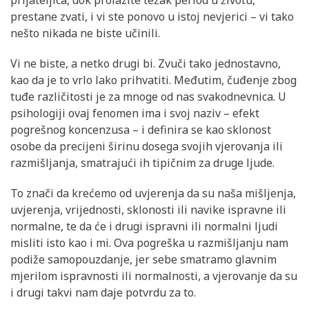
prestane zvati, i vi ste ponovo u istoj nevjerici – vi tako
nešto nikada ne biste učinili.
Vi ne biste, a netko drugi bi. Zvuči tako jednostavno,
kao da je to vrlo lako prihvatiti. Međutim, čuđenje zbog
tuđe različitosti je za mnoge od nas svakodnevnica. U
psihologiji ovaj fenomen ima i svoj naziv – efekt
pogrešnog koncenzusa – i definira se kao sklonost
osobe da precijeni širinu dosega svojih vjerovanja ili
razmišljanja, smatrajući ih tipičnim za druge ljude.
To znači da krećemo od uvjerenja da su naša mišljenja,
uvjerenja, vrijednosti, sklonosti ili navike ispravne ili
normalne, te da će i drugi ispravni ili normalni ljudi
misliti isto kao i mi. Ova pogreška u razmišljanju nam
podiže samopouzdanje, jer sebe smatramo glavnim
mjerilom ispravnosti ili normalnosti, a vjerovanje da su
i drugi takvi nam daje potvrdu za to.