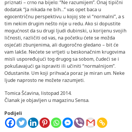
priznati – crno na bijelo: “Ne razumijem”. Onaj tipični
dodatak “Ja nikada ne bih…” vas opet baca u
egocentričnu perspektivu u kojoj ste vi “normalni”, a s
tim nekim drugim nešto nije u redu. Ako si dopustite
mogućnost da su drugi ljudi dubinski, u korijenu svojih
ličnosti, različiti od vas, na početku ćete se možda
osjećati zbunjenima, ali dugoročno gledano – bit će
vam lakše. Nećete se vrtjeti u beskonačnim krugovima
misli uspoređujući tog drugog sa sobom, čudeći se i
pokušavajući ga ispraviti ili učiniti “normalnijom”.
Odustanite. Um koji prihvaća poraz je miran um. Neke
ljude naprosto ne možete razumjeti.
Tomica Šćavina, listopad 2014.
Članak je objavljen u magazinu Sensa.
Podijeli