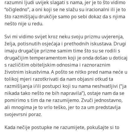
razumni ljudi uvijek slagati s nama, jer je to što vidimo
“očigledno”, a oni koji se ne slažu su iracionalni ili je to
što razmišljaju drukčije samo po sebi dokaz da s njima
nešto nije u redu.
Svi mi vidimo svijet kroz neku svoju prizmu uvjerenja,
želja, potisnutih osjećaja i prethodnih iskustava. Drugi
imaju drugačije prizme samim time što su se rodili s
drugačijim temperamentom koji je onda došao u doticaj
s različitim obiteljskim odnosima i raznoraznim
životnim iskustvima. A pošto se nitko pred nama neće u
tolikoj mjeri razotkrivati da nam objasni otkud ta
razmišljanja i/ili postupci koji su nama neshvatljivi (“ja
nikada tako nešto ne bih napravila”), ostaje nam da se
pomirimo s tim da ne razumijemo. Zvuči jednostavno,
ali mnogima je to vrlo teško, jer to za um predstavlja
svojevrsni poraz.
Kada nečije postupke ne razumijete, pokušajte si to