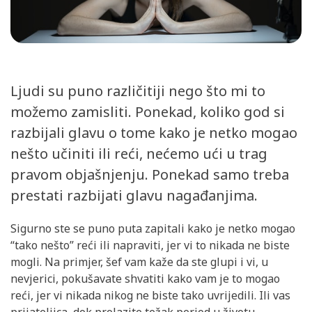
Ljudi su puno različitiji nego što mi to
možemo zamisliti. Ponekad, koliko god si
razbijali glavu o tome kako je netko mogao
nešto učiniti ili reći, nećemo ući u trag
pravom objašnjenju. Ponekad samo treba
prestati razbijati glavu nagađanjima.
Sigurno ste se puno puta zapitali kako je netko mogao
“tako nešto” reći ili napraviti, jer vi to nikada ne biste
mogli. Na primjer, šef vam kaže da ste glupi i vi, u
nevjerici, pokušavate shvatiti kako vam je to mogao
reći, jer vi nikada nikog ne biste tako uvrijedili. Ili vas
prijateljica, dok prolazite težak period u životu,