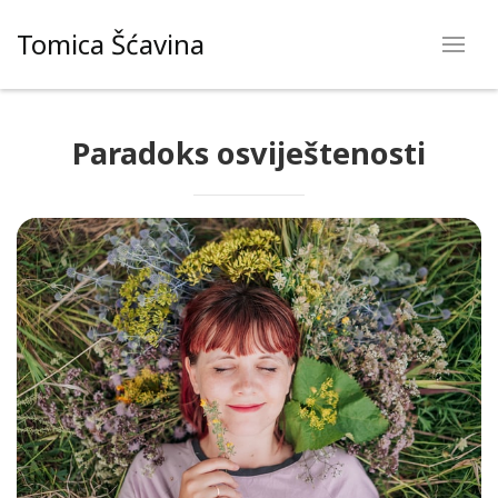
Skip
Tomica Šćavina
to
content
Paradoks osviještenosti