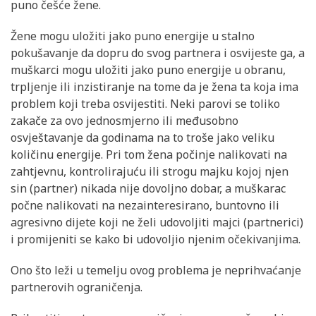
puno češće žene.
Žene mogu uložiti jako puno energije u stalno
pokušavanje da dopru do svog partnera i osvijeste ga, a
muškarci mogu uložiti jako puno energije u obranu,
trpljenje ili inzistiranje na tome da je žena ta koja ima
problem koji treba osvijestiti. Neki parovi se toliko
zakače za ovo jednosmjerno ili međusobno
osvještavanje da godinama na to troše jako veliku
količinu energije. Pri tom žena počinje nalikovati na
zahtjevnu, kontrolirajuću ili strogu majku kojoj njen
sin (partner) nikada nije dovoljno dobar, a muškarac
počne nalikovati na nezainteresirano, buntovno ili
agresivno dijete koji ne želi udovoljiti majci (partnerici)
i promijeniti se kako bi udovoljio njenim očekivanjima.
Ono što leži u temelju ovog problema je neprihvaćanje
partnerovih ograničenja.