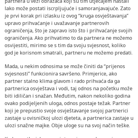
partnera u vezi obrazaca koji su tim utjecajem nastali
lako može postati iscrpljujuće i samoranjavajuće. Zato
je prvi korak pri izlasku iz ovog “kruga osvještavanja”
upravo prihvaćanje i uvažavanje partnerovih
ograničenja, što je zapravo isto što i prihvaćanje svojih
ograničenja. Ako prihvatimo to da partnera ne možemo
osvijestiti, mirimo se s tim da svoju svjesnost, koliko
god je korisnom smatrali, partneru ne možemo predati.
Mada, u nekim odnosima se može činiti da “prijenos
svjesnosti” funkcionira savršeno. Primjerice, ako
partner stalno klima glavom i rado prihvaća da ga
partnerica osvještava i vodi, taj odnos na početku može
biti idiličan i snažan. Međutim, nakon nekoliko godina
ovako podijeljenih uloga, odnos postaje težak. Partner
koji je prepustio svoje osvještavanje svojoj partnerici
zastaje u ovisničkoj ulozi djeteta, a partnerica zastaje u
ulozi snažne majke. Obje uloge su na svoj način teške.