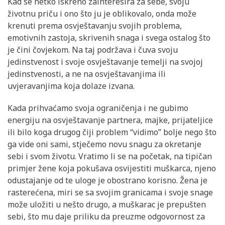
Kad se netko iskreno zainteresira za sebe, svoju
životnu priču i ono što ju je oblikovalo, onda može
krenuti prema osvještavanju svojih problema,
emotivnih zastoja, skrivenih snaga i svega ostalog što
je čini čovjekom. Na taj podržava i čuva svoju
jedinstvenost i svoje osvještavanje temelji na svojoj
jedinstvenosti, a ne na osvještavanjima ili
uvjeravanjima koja dolaze izvana.
Kada prihvaćamo svoja ograničenja i ne gubimo
energiju na osvještavanje partnera, majke, prijateljice
ili bilo koga drugog čiji problem “vidimo” bolje nego što
ga vide oni sami, stječemo novu snagu za okretanje
sebi i svom životu. Vratimo li se na početak, na tipičan
primjer žene koja pokušava osvijestiti muškarca, njeno
odustajanje od te uloge je obostrano korisno. Žena je
rasterećena, miri se sa svojim granicama i svoje snage
može uložiti u nešto drugo, a muškarac je prepušten
sebi, što mu daje priliku da preuzme odgovornost za