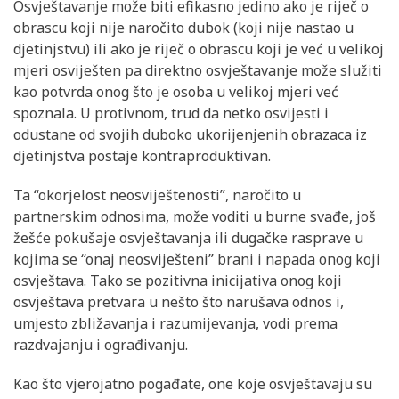
Osvještavanje može biti efikasno jedino ako je riječ o
obrascu koji nije naročito dubok (koji nije nastao u
djetinjstvu) ili ako je riječ o obrascu koji je već u velikoj
mjeri osviješten pa direktno osvještavanje može služiti
kao potvrda onog što je osoba u velikoj mjeri već
spoznala. U protivnom, trud da netko osvijesti i
odustane od svojih duboko ukorijenjenih obrazaca iz
djetinjstva postaje kontraproduktivan.
Ta “okorjelost neosviještenosti”, naročito u
partnerskim odnosima, može voditi u burne svađe, još
žešće pokušaje osvještavanja ili dugačke rasprave u
kojima se “onaj neosviješteni” brani i napada onog koji
osvještava. Tako se pozitivna inicijativa onog koji
osvještava pretvara u nešto što narušava odnos i,
umjesto zbližavanja i razumijevanja, vodi prema
razdvajanju i ograđivanju.
Kao što vjerojatno pogađate, one koje osvještavaju su