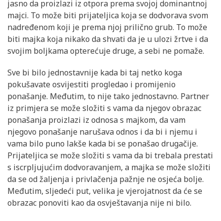
jasno da proizlazi iz otpora prema svojoj dominantnoj
majci. To može biti prijateljica koja se dodvorava svom
nadređenom koji je prema njoj prilično grub. To može
biti majka koja nikako da shvati da je u ulozi žrtve i da
svojim boljkama opterećuje druge, a sebi ne pomaže.
Sve bi bilo jednostavnije kada bi taj netko koga
pokušavate osvijestiti progledao i promijenio
ponašanje. Međutim, to nije tako jednostavno. Partner
iz primjera se može složiti s vama da njegov obrazac
ponašanja proizlazi iz odnosa s majkom, da vam
njegovo ponašanje narušava odnos i da bi i njemu i
vama bilo puno lakše kada bi se ponašao drugačije.
Prijateljica se može složiti s vama da bi trebala prestati
s iscrpljujućim dodvoravanjem, a majka se može složiti
da se od žaljenja i privlačenja pažnje ne osjeća bolje.
Međutim, sljedeći put, velika je vjerojatnost da će se
obrazac ponoviti kao da osvještavanja nije ni bilo.