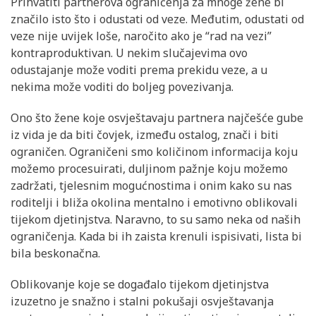
Prihvatiti partnerova ograničenja za mnoge žene bi
značilo isto što i odustati od veze. Međutim, odustati od
veze nije uvijek loše, naročito ako je “rad na vezi”
kontraproduktivan. U nekim slučajevima ovo
odustajanje može voditi prema prekidu veze, a u
nekima može voditi do boljeg povezivanja.
Ono što žene koje osvještavaju partnera najčešće gube
iz vida je da biti čovjek, između ostalog, znači i biti
ograničen. Ograničeni smo količinom informacija koju
možemo procesuirati, duljinom pažnje koju možemo
zadržati, tjelesnim mogućnostima i onim kako su nas
roditelji i bliža okolina mentalno i emotivno oblikovali
tijekom djetinjstva. Naravno, to su samo neka od naših
ograničenja. Kada bi ih zaista krenuli ispisivati, lista bi
bila beskonačna.
Oblikovanje koje se događalo tijekom djetinjstva
izuzetno je snažno i stalni pokušaji osvještavanja