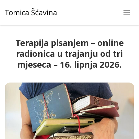
Skip
Tomica Šćavina
to
content
Terapija pisanjem – online
radionica u trajanju od tri
mjeseca – 16. lipnja 2026.