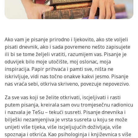
Ako vam je pisanje prirodno i ljekovito, ako ste voljeli
pisati dnevnik, ako i sada povremeno nešto zapisujete
ili bi se tome željeli vratiti, razumijem vas. Pisanje je
oduvijek bilo moje utočište, moj oslonac, moja
inspiracija. Papir prihvaća i pamti sve, ništa ne
iskrivljuje, vidi nas točno onakve kakvi jesmo. Pisanje
nas vraća sebi, otkriva skriveno, povezuje nepovezivo.
Za sve vas koji se želite otkrivati, iscjeljivati i rasti
putem pisanja, kreirala sam ovu tromjesečnu radionicu
i nazvala je TeSu – tekući susreti. Pisanje dnevnika i
bilješki nezamjenjiva je vrsta susreta u koju se može
unijeti više tijeka, više iscjeljujućih doživljaja, više
spoznaja i otkrića. Kao psihologinja i književnica s više