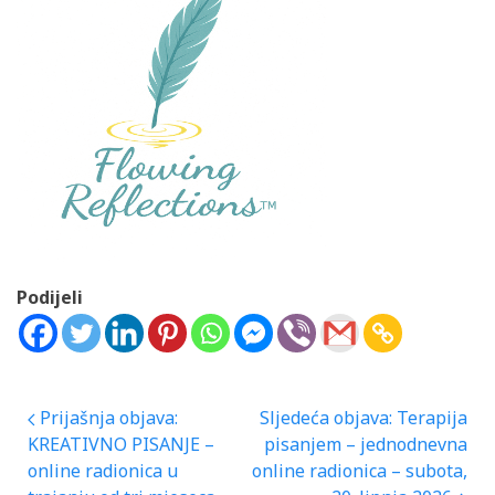
Podijeli
Navigacija
Prijašnja objava:
Sljedeća objava:
Terapija
KREATIVNO PISANJE –
pisanjem – jednodnevna
objava
online radionica u
online radionica – subota,