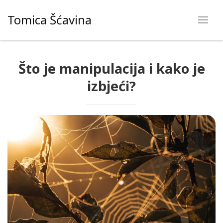
Skip
Tomica Šćavina
to
content
Što je manipulacija i kako je
izbjeći?