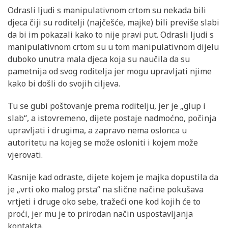
Odrasli ljudi s manipulativnom crtom su nekada bili
djeca čiji su roditelji (najčešće, majke) bili previše slabi
da bi im pokazali kako to nije pravi put. Odrasli ljudi s
manipulativnom crtom su u tom manipulativnom dijelu
duboko unutra mala djeca koja su naučila da su
pametnija od svog roditelja jer mogu upravljati njime
kako bi došli do svojih ciljeva.
Tu se gubi poštovanje prema roditelju, jer je „glup i
slab“, a istovremeno, dijete postaje nadmoćno, počinja
upravljati i drugima, a zapravo nema oslonca u
autoritetu na kojeg se može osloniti i kojem može
vjerovati.
Kasnije kad odraste, dijete kojem je majka dopustila da
je „vrti oko malog prsta“ na slične načine pokušava
vrtjeti i druge oko sebe, tražeći one kod kojih će to
proći, jer mu je to prirodan način uspostavljanja
kontakta.