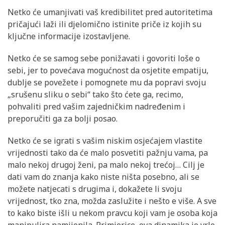
Netko će umanjivati vaš kredibilitet pred autoritetima
pričajući laži ili djelomično istinite priče iz kojih su
ključne informacije izostavljene.
Netko će se samog sebe ponižavati i govoriti loše o
sebi, jer to povećava mogućnost da osjetite empatiju,
dublje se povežete i pomognete mu da popravi svoju
„srušenu sliku o sebi“ tako što ćete ga, recimo,
pohvaliti pred vašim zajedničkim nadređenim i
preporučiti ga za bolji posao.
Netko će se igrati s vašim niskim osjećajem vlastite
vrijednosti tako da će malo posvetiti pažnju vama, pa
malo nekoj drugoj ženi, pa malo nekoj trećoj… Cilj je
dati vam do znanja kako niste ništa posebno, ali se
možete natjecati s drugima i, dokažete li svoju
vrijednost, tko zna, možda zaslužite i nešto e više. A sve
to kako biste išli u nekom pravcu koji vam je osoba koja
manipulira namijenila. Primjerice, ova dinamika je vrlo