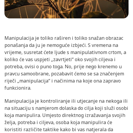
Manipulacija je toliko raširen i toliko snažan obrazac
ponašanja da ju je nemoguće izbjeći. S vremena na
vrijeme, susretat ćete ljude s manipulativnom crtom, a
koliko će vas uspjeti „zavrtjeti“ oko svojih ciljeva i
potreba, ovisi o puno toga. No, prije nego krenemo u
pravcu samoobrane, pozabavit ćemo se sa značenjem
riječi „manipulacija“ i načinima na koje ona zapravo
funkcionira.
Manipulacija je kontroliranje ili utjecanje na nekoga ili
na situaciju s namjerom dolaska do cilja koji služi osobi
koja manipulira. Umjesto direktnog izražavanja svojih
želja, potreba i ciljeva, osoba koja manipulira će
koristiti različite taktike kako bi vas natjerala da