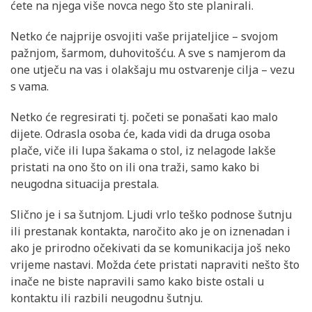
ćete na njega više novca nego što ste planirali.
Netko će najprije osvojiti vaše prijateljice – svojom
pažnjom, šarmom, duhovitošću. A sve s namjerom da
one utječu na vas i olakšaju mu ostvarenje cilja – vezu
s vama.
Netko će regresirati tj. početi se ponašati kao malo
dijete. Odrasla osoba će, kada vidi da druga osoba
plače, viče ili lupa šakama o stol, iz nelagode lakše
pristati na ono što on ili ona traži, samo kako bi
neugodna situacija prestala.
Slično je i sa šutnjom. Ljudi vrlo teško podnose šutnju
ili prestanak kontakta, naročito ako je on iznenadan i
ako je prirodno očekivati da se komunikacija još neko
vrijeme nastavi. Možda ćete pristati napraviti nešto što
inače ne biste napravili samo kako biste ostali u
kontaktu ili razbili neugodnu šutnju.