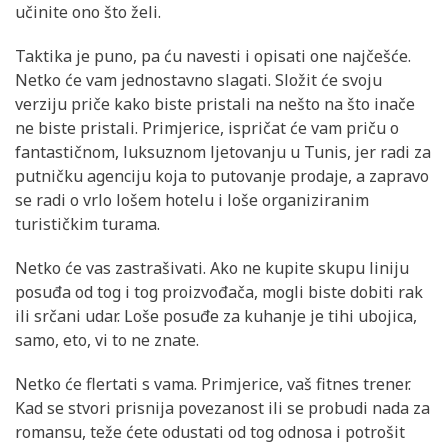
učinite ono što želi.
Taktika je puno, pa ću navesti i opisati one najčešće.
Netko će vam jednostavno slagati. Složit će svoju
verziju priče kako biste pristali na nešto na što inače
ne biste pristali. Primjerice, ispričat će vam priču o
fantastičnom, luksuznom ljetovanju u Tunis, jer radi za
putničku agenciju koja to putovanje prodaje, a zapravo
se radi o vrlo lošem hotelu i loše organiziranim
turističkim turama.
Netko će vas zastrašivati. Ako ne kupite skupu liniju
posuđa od tog i tog proizvođača, mogli biste dobiti rak
ili srčani udar. Loše posuđe za kuhanje je tihi ubojica,
samo, eto, vi to ne znate.
Netko će flertati s vama. Primjerice, vaš fitnes trener.
Kad se stvori prisnija povezanost ili se probudi nada za
romansu, teže ćete odustati od tog odnosa i potrošit