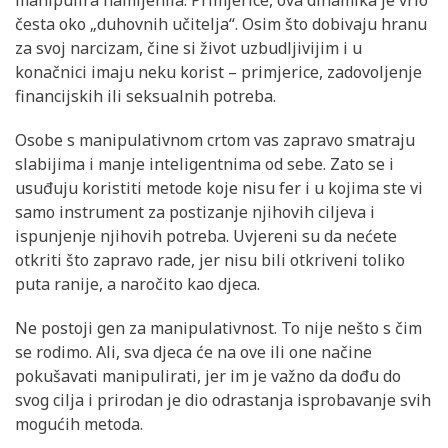
česta oko „duhovnih učitelja“. Osim što dobivaju hranu
za svoj narcizam, čine si život uzbudljivijim i u
konačnici imaju neku korist – primjerice, zadovoljenje
financijskih ili seksualnih potreba.
Osobe s manipulativnom crtom vas zapravo smatraju
slabijima i manje inteligentnima od sebe. Zato se i
usuđuju koristiti metode koje nisu fer i u kojima ste vi
samo instrument za postizanje njihovih ciljeva i
ispunjenje njihovih potreba. Uvjereni su da nećete
otkriti što zapravo rade, jer nisu bili otkriveni toliko
puta ranije, a naročito kao djeca.
Ne postoji gen za manipulativnost. To nije nešto s čim
se rodimo. Ali, sva djeca će na ove ili one načine
pokušavati manipulirati, jer im je važno da dođu do
svog cilja i prirodan je dio odrastanja isprobavanje svih
mogućih metoda.