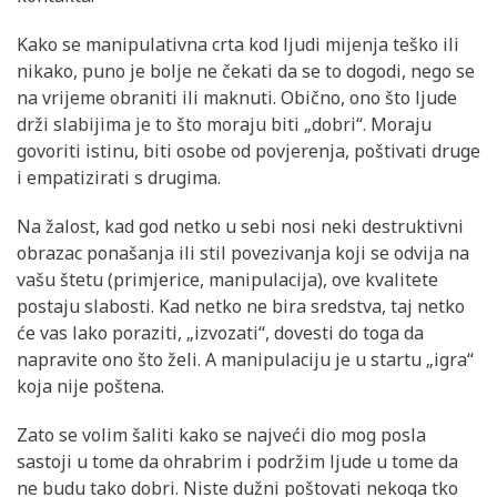
Kako se manipulativna crta kod ljudi mijenja teško ili
nikako, puno je bolje ne čekati da se to dogodi, nego se
na vrijeme obraniti ili maknuti. Obično, ono što ljude
drži slabijima je to što moraju biti „dobri“. Moraju
govoriti istinu, biti osobe od povjerenja, poštivati druge
i empatizirati s drugima.
Na žalost, kad god netko u sebi nosi neki destruktivni
obrazac ponašanja ili stil povezivanja koji se odvija na
vašu štetu (primjerice, manipulacija), ove kvalitete
postaju slabosti. Kad netko ne bira sredstva, taj netko
će vas lako poraziti, „izvozati“, dovesti do toga da
napravite ono što želi. A manipulaciju je u startu „igra“
koja nije poštena.
Zato se volim šaliti kako se najveći dio mog posla
sastoji u tome da ohrabrim i podržim ljude u tome da
ne budu tako dobri. Niste dužni poštovati nekoga tko