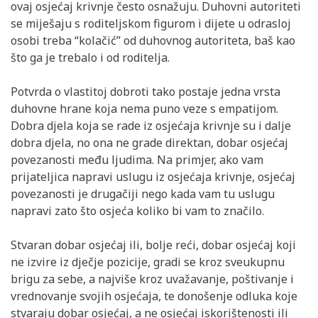
ovaj osjećaj krivnje često osnažuju. Duhovni autoriteti
se miješaju s roditeljskom figurom i dijete u odrasloj
osobi treba “kolačić” od duhovnog autoriteta, baš kao
što ga je trebalo i od roditelja.
Potvrda o vlastitoj dobroti tako postaje jedna vrsta
duhovne hrane koja nema puno veze s empatijom.
Dobra djela koja se rade iz osjećaja krivnje su i dalje
dobra djela, no ona ne grade direktan, dobar osjećaj
povezanosti među ljudima. Na primjer, ako vam
prijateljica napravi uslugu iz osjećaja krivnje, osjećaj
povezanosti je drugačiji nego kada vam tu uslugu
napravi zato što osjeća koliko bi vam to značilo.
Stvaran dobar osjećaj ili, bolje reći, dobar osjećaj koji
ne izvire iz dječje pozicije, gradi se kroz sveukupnu
brigu za sebe, a najviše kroz uvažavanje, poštivanje i
vrednovanje svojih osjećaja, te donošenje odluka koje
stvaraju dobar osjećaj, a ne osjećaj iskorištenosti ili