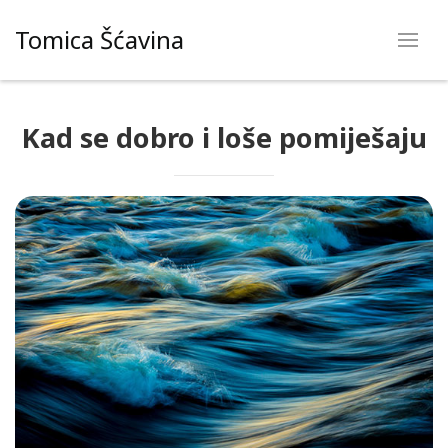
Skip
Tomica Šćavina
to
content
Kad se dobro i loše pomiješaju