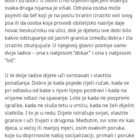
dobri su dobri. U ovom crno-bijelom dječjem viđenju
svaka druga nijansa je višak. Odrasla osoba može
pojmiti da šef koji je na poslu tiranin izrazito voli svog
psa ili da osoba koja provodi obiteljsko nasilje daje
novac beskućniku na ulici, dok je djetetu ove dobi bilo
kakvo odstupanje od jasnih granica između dobra i zla
izrazito zbunjujuće. U njegovoj glavici postoje samo
dvije ladice – ona s natpisom “dobar” i ona s natpisom
“loš”.
U te dvije ladice dijete uči svrstavati i vlastita
ponašanja. Dobro je kada pojede cijeli ručak, kada se
pri odlasku od bake s njom lijepo pozdravi i kada na
vrijeme odlazi na spavanje. Loše je kada ne pospremi
igračke, kada ne sluša tetu u vrtiću, kada ne želi dijeliti
slatkiše. I to je u redu. Dijete istražuje svijet, vlastite
granice i uči živjeti s drugima. Međutim, svi smo mi kao
djeca, u većoj ili manjoj mjeri, osim ovakvih poruka
koje su doprinosile našoj socijalizaciji, primali i poruke