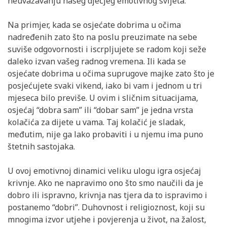
neuvažavanju našeg dječjeg emotivnog svijeta.
Na primjer, kada se osjećate dobrima u očima
nadređenih zato što na poslu preuzimate na sebe
suviše odgovornosti i iscrpljujete se radom koji seže
daleko izvan vašeg radnog vremena. Ili kada se
osjećate dobrima u očima suprugove majke zato što je
posjećujete svaki vikend, iako bi vam i jednom u tri
mjeseca bilo previše. U ovim i sličnim situacijama,
osjećaj “dobra sam” ili “dobar sam” je jedna vrsta
kolačića za dijete u vama. Taj kolačić je sladak,
međutim, nije ga lako probaviti i u njemu ima puno
štetnih sastojaka.
U ovoj emotivnoj dinamici veliku ulogu igra osjećaj
krivnje. Ako ne napravimo ono što smo naučili da je
dobro ili ispravno, krivnja nas tjera da to ispravimo i
postanemo “dobri”. Duhovnost i religioznost, koji su
mnogima izvor utjehe i povjerenja u život, na žalost,