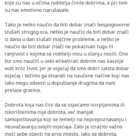
koje su nas u očima roditelja činile dobrima, a pri tom
su nas emotivno narušavale.
Tako je netko naučio da biti dobar znači bespogovorno
slušati strogog oca, netko je naučio da biti dobar znači
iz dana u dan slušati majčine probleme, a netko je
naučio da biti dobar znači ne pokazivati tugu ili
ranjivost s kojima se roditelji nisu u stanju nositi. Ono
što smo naučili u sebi etiketirati dobrim nas kasnije
vodi kroz život, jer je osjećaj da smo dobri zaista dobar
osjećaj i težimo ga stvarati na naučene načine koji nas
lako mogu odvesti u dopuštanje drugima da nam
prelaze granice.
Dobrota koja nas čini da se osjećamo iscrpljenima ili
iskorištenima nije dobrota, već manjak
samopoštovanja koji se temelji na neprepoznavanju i
neuvažavanju svojih osjećaja. Zato je izrazito važno
moći sebe staviti na prvo mjesto, iako se dobrota,