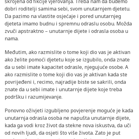
skrojena od fikcije vjerovanja. Treba nam da budemo
dobri roditelji samima sebi, svom unutarnjem djetetu.
Da pazimo na vlastite osjećaje i pored unutarnjeg
djeteta imamo budnu i spremnu odraslu osobu. Možda
zvuči apstraktno – unutarnje dijete i odrasla osoba u
nama.
Međutim, ako razmislite o tome koji dio vas je aktivan
ako želite pomoći djetetu koje se izgubilo, onda znate
da u sebi imate kapacitet odrasle, njegujuće osobe. A
ako razmislite o tome koji dio vas je aktivan kada ste
povrijeđeni i, recimo, najradije biste se sakrili, onda
znate da u sebi imate i unutarnje dijete koje treba
podršku i razumijevanje.
Ponovno oživjeti izgubljeno povjerenje moguće je kada
unutarnja odrasla osoba ne napušta unutarnje dijete,
kada ga vodi kroz život da stekne nova iskustva, da uči
od novih ljudi, da osjeti što više života. Zato je put