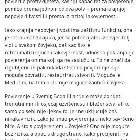
povjerilo protiv djeteta, kasniji kapacitet za povjerenje
pomiču prema jednom od dva pola – prema krajnjoj
nepovjerljivosti ili prema izrazitoj lakovjernosti.
Iako krajnja nepovjerljivost ima zaštitnu funkciju, ona
je retraumatizirajuća, jer se potencijalni iznevjeritelj
vidi u svakom čovjeku, baš kao što je
retraumatizirajuća i lakovjernost, odnosno poklanjanje
povjerenja onima koji ga ne zaslužuju. To ne znači da
izgubljeno ili pak nikada stečeno povjerenje nije
moguće povratiti, restaurirati, stvoriti. Moguće je.
Međutim, na tom putu nije moguće zaobići čovjeka.
Povjerenje u Svemir, Boga ili anđele može donijeti
trenutni mir ili osjećaj uzvišenosti i blaženstva, ali to
samo po sebi nije ljekovito, jer ne uključuje baš
nikakav rizik. Lako je imati povjerenja u neko savršeno
biće. A što s povjerenjem u čovjeka? Ono nije moguće
bez rizika, a opet, s druge strane, kako procijeniti na