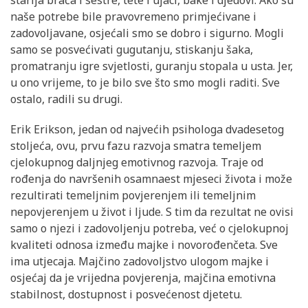
naše potrebe bile pravovremeno primjećivane i
zadovoljavane, osjećali smo se dobro i sigurno. Mogli
samo se posvećivati gugutanju, stiskanju šaka,
promatranju igre svjetlosti, guranju stopala u usta. Jer,
u ono vrijeme, to je bilo sve što smo mogli raditi. Sve
ostalo, radili su drugi.
Erik Erikson, jedan od najvećih psihologa dvadesetog
stoljeća, ovu, prvu fazu razvoja smatra temeljem
cjelokupnog daljnjeg emotivnog razvoja. Traje od
rođenja do navršenih osamnaest mjeseci života i može
rezultirati temeljnim povjerenjem ili temeljnim
nepovjerenjem u život i ljude. S tim da rezultat ne ovisi
samo o njezi i zadovoljenju potreba, već o cjelokupnoj
kvaliteti odnosa između majke i novorođenčeta. Sve
ima utjecaja. Majčino zadovoljstvo ulogom majke i
osjećaj da je vrijedna povjerenja, majčina emotivna
stabilnost, dostupnost i posvećenost djetetu.