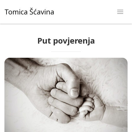
Skip
Tomica Šćavina
to
content
Put povjerenja