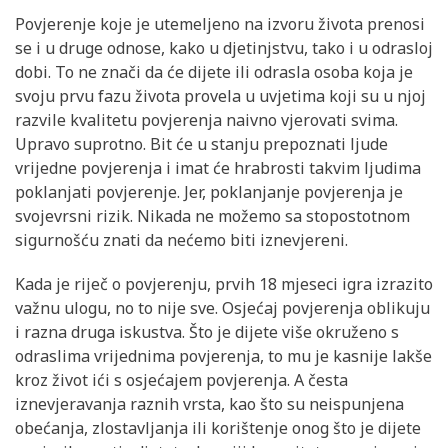
Povjerenje koje je utemeljeno na izvoru života prenosi
se i u druge odnose, kako u djetinjstvu, tako i u odrasloj
dobi. To ne znači da će dijete ili odrasla osoba koja je
svoju prvu fazu života provela u uvjetima koji su u njoj
razvile kvalitetu povjerenja naivno vjerovati svima.
Upravo suprotno. Bit će u stanju prepoznati ljude
vrijedne povjerenja i imat će hrabrosti takvim ljudima
poklanjati povjerenje. Jer, poklanjanje povjerenja je
svojevrsni rizik. Nikada ne možemo sa stopostotnom
sigurnošću znati da nećemo biti iznevjereni.
Kada je riječ o povjerenju, prvih 18 mjeseci igra izrazito
važnu ulogu, no to nije sve. Osjećaj povjerenja oblikuju
i razna druga iskustva. Što je dijete više okruženo s
odraslima vrijednima povjerenja, to mu je kasnije lakše
kroz život ići s osjećajem povjerenja. A česta
iznevjeravanja raznih vrsta, kao što su neispunjena
obećanja, zlostavljanja ili korištenje onog što je dijete