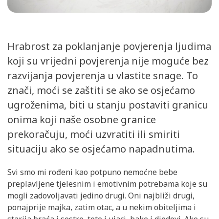
Hrabrost za poklanjanje povjerenja ljudima
koji su vrijedni povjerenja nije moguće bez
razvijanja povjerenja u vlastite snage. To
znači, moći se zaštiti se ako se osjećamo
ugroženima, biti u stanju postaviti granicu
onima koji naše osobne granice
prekoračuju, moći uzvratiti ili smiriti
situaciju ako se osjećamo napadnutima.
Svi smo mi rođeni kao potpuno nemoćne bebe
preplavljene tjelesnim i emotivnim potrebama koje su
mogli zadovoljavati jedino drugi. Oni najbliži drugi,
ponajprije majka, zatim otac, a u nekim obiteljima i
starija braća i sestre, tete i ujaci, bake i djedovi. Ako su