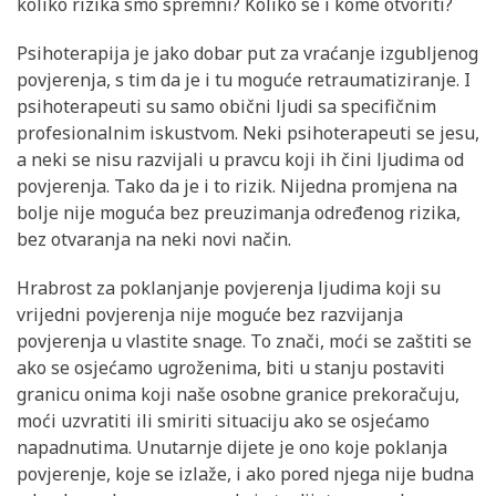
koliko rizika smo spremni? Koliko se i kome otvoriti?
Psihoterapija je jako dobar put za vraćanje izgubljenog
povjerenja, s tim da je i tu moguće retraumatiziranje. I
psihoterapeuti su samo obični ljudi sa specifičnim
profesionalnim iskustvom. Neki psihoterapeuti se jesu,
a neki se nisu razvijali u pravcu koji ih čini ljudima od
povjerenja. Tako da je i to rizik. Nijedna promjena na
bolje nije moguća bez preuzimanja određenog rizika,
bez otvaranja na neki novi način.
Hrabrost za poklanjanje povjerenja ljudima koji su
vrijedni povjerenja nije moguće bez razvijanja
povjerenja u vlastite snage. To znači, moći se zaštiti se
ako se osjećamo ugroženima, biti u stanju postaviti
granicu onima koji naše osobne granice prekoračuju,
moći uzvratiti ili smiriti situaciju ako se osjećamo
napadnutima. Unutarnje dijete je ono koje poklanja
povjerenje, koje se izlaže, i ako pored njega nije budna