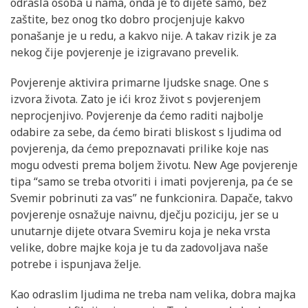
odrasla osoba u nama, onda je to dijete samo, bez
zaštite, bez onog tko dobro procjenjuje kakvo
ponašanje je u redu, a kakvo nije. A takav rizik je za
nekog čije povjerenje je izigravano prevelik.
Povjerenje aktivira primarne ljudske snage. One s
izvora života. Zato je ići kroz život s povjerenjem
neprocjenjivo. Povjerenje da ćemo raditi najbolje
odabire za sebe, da ćemo birati bliskost s ljudima od
povjerenja, da ćemo prepoznavati prilike koje nas
mogu odvesti prema boljem životu. New Age povjerenje
tipa “samo se treba otvoriti i imati povjerenja, pa će se
Svemir pobrinuti za vas” ne funkcionira. Dapače, takvo
povjerenje osnažuje naivnu, dječju poziciju, jer se u
unutarnje dijete otvara Svemiru koja je neka vrsta
velike, dobre majke koja je tu da zadovoljava naše
potrebe i ispunjava želje.
Kao odraslim ljudima ne treba nam velika, dobra majka