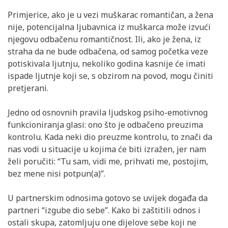
Primjerice, ako je u vezi muškarac romantičan, a žena
nije, potencijalna ljubavnica iz muškarca može izvući
njegovu odbačenu romantičnost. Ili, ako je žena, iz
straha da ne bude odbačena, od samog početka veze
potiskivala ljutnju, nekoliko godina kasnije će imati
ispade ljutnje koji se, s obzirom na povod, mogu činiti
pretjerani.
Jedno od osnovnih pravila ljudskog psiho-emotivnog
funkcioniranja glasi: ono što je odbačeno preuzima
kontrolu. Kada neki dio preuzme kontrolu, to znači da
nas vodi u situacije u kojima će biti izražen, jer nam
želi poručiti: “Tu sam, vidi me, prihvati me, postojim,
bez mene nisi potpun(a)”.
U partnerskim odnosima gotovo se uvijek događa da
partneri “izgube dio sebe”. Kako bi zaštitili odnos i
ostali skupa, zatomljuju one dijelove sebe koji ne