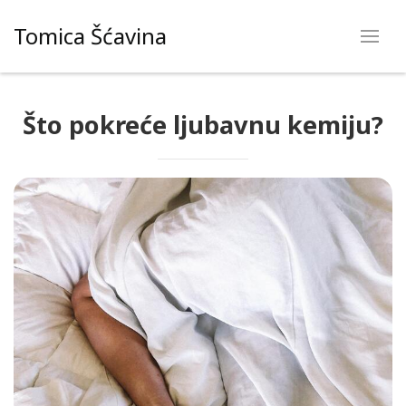
Skip
Tomica Šćavina
to
content
Što pokreće ljubavnu kemiju?