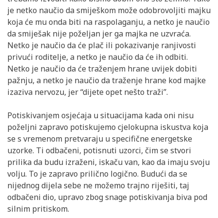
je netko naučio da smiješkom može odobrovoljiti majku
koja će mu onda biti na raspolaganju, a netko je naučio
da smiješak nije poželjan jer ga majka ne uzvraća.
Netko je naučio da će plač ili pokazivanje ranjivosti
privući roditelje, a netko je naučio da će ih odbiti.
Netko je naučio da će traženjem hrane uvijek dobiti
pažnju, a netko je naučio da traženje hrane kod majke
izaziva nervozu, jer “dijete opet nešto traži”.
Potiskivanjem osjećaja u situacijama kada oni nisu
poželjni zapravo potiskujemo cjelokupna iskustva koja
se s vremenom pretvaraju u specifične energetske
uzorke. Ti odbačeni, potisnuti uzorci, čim se stvori
prilika da budu izraženi, iskaču van, kao da imaju svoju
volju. To je zapravo prilično logično. Budući da se
nijednog dijela sebe ne možemo trajno riješiti, taj
odbačeni dio, upravo zbog snage potiskivanja biva pod
silnim pritiskom.