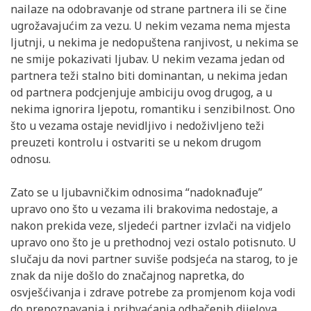
nailaze na odobravanje od strane partnera ili se čine
ugrožavajućim za vezu. U nekim vezama nema mjesta
ljutnji, u nekima je nedopuštena ranjivost, u nekima se
ne smije pokazivati ljubav. U nekim vezama jedan od
partnera teži stalno biti dominantan, u nekima jedan
od partnera podcjenjuje ambiciju ovog drugog, a u
nekima ignorira ljepotu, romantiku i senzibilnost. Ono
što u vezama ostaje nevidljivo i nedoživljeno teži
preuzeti kontrolu i ostvariti se u nekom drugom
odnosu.
Zato se u ljubavničkim odnosima “nadoknađuje”
upravo ono što u vezama ili brakovima nedostaje, a
nakon prekida veze, sljedeći partner izvlači na vidjelo
upravo ono što je u prethodnoj vezi ostalo potisnuto. U
slučaju da novi partner suviše podsjeća na starog, to je
znak da nije došlo do značajnog napretka, do
osvješćivanja i zdrave potrebe za promjenom koja vodi
do prepoznavanja i prihvaćanja odbačenih dijelova