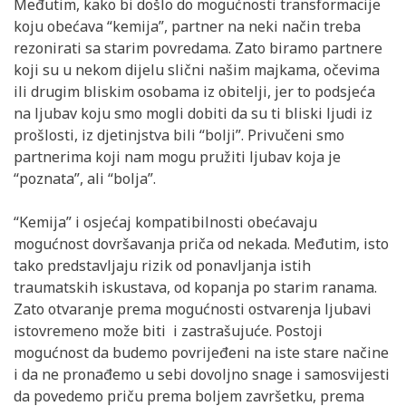
Međutim, kako bi došlo do mogućnosti transformacije
koju obećava “kemija”, partner na neki način treba
rezonirati sa starim povredama. Zato biramo partnere
koji su u nekom dijelu slični našim majkama, očevima
ili drugim bliskim osobama iz obitelji, jer to podsjeća
na ljubav koju smo mogli dobiti da su ti bliski ljudi iz
prošlosti, iz djetinjstva bili “bolji”. Privučeni smo
partnerima koji nam mogu pružiti ljubav koja je
“poznata”, ali “bolja”.
“Kemija” i osjećaj kompatibilnosti obećavaju
mogućnost dovršavanja priča od nekada. Međutim, isto
tako predstavljaju rizik od ponavljanja istih
traumatskih iskustava, od kopanja po starim ranama.
Zato otvaranje prema mogućnosti ostvarenja ljubavi
istovremeno može biti i zastrašujuće. Postoji
mogućnost da budemo povrijeđeni na iste stare načine
i da ne pronađemo u sebi dovoljno snage i samosvijesti
da povedemo priču prema boljem završetku, prema