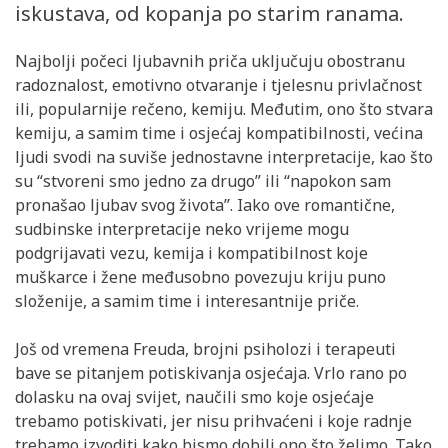
iskustava, od kopanja po starim ranama.
Najbolji počeci ljubavnih priča uključuju obostranu
radoznalost, emotivno otvaranje i tjelesnu privlačnost
ili, popularnije rečeno, kemiju. Međutim, ono što stvara
kemiju, a samim time i osjećaj kompatibilnosti, većina
ljudi svodi na suviše jednostavne interpretacije, kao što
su “stvoreni smo jedno za drugo” ili “napokon sam
pronašao ljubav svog života”. Iako ove romantične,
sudbinske interpretacije neko vrijeme mogu
podgrijavati vezu, kemija i kompatibilnost koje
muškarce i žene međusobno povezuju kriju puno
složenije, a samim time i interesantnije priče.
Još od vremena Freuda, brojni psiholozi i terapeuti
bave se pitanjem potiskivanja osjećaja. Vrlo rano po
dolasku na ovaj svijet, naučili smo koje osjećaje
trebamo potiskivati, jer nisu prihvaćeni i koje radnje
trebamo izvoditi kako bismo dobili ono što želimo. Tako