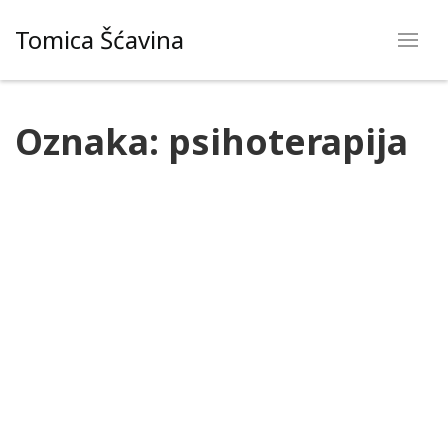
Skip
Tomica Šćavina
to
content
Oznaka:
psihoterapija